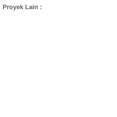
Proyek Lain :
Hasil Konstruksi Kantor Aspalt Mixing Plan