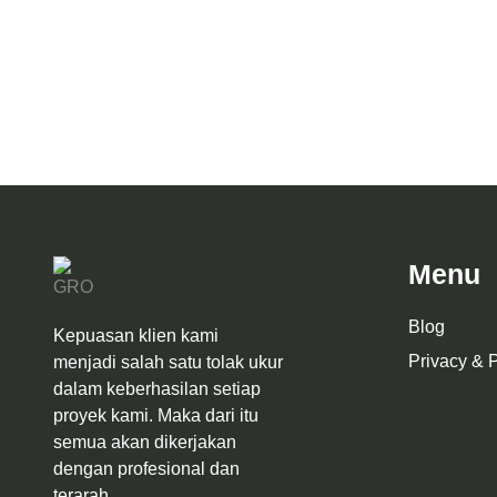
Desain I
Desain Interior Villa Mr. J Malang
Minimalis E
Menu
Blog
Kepuasan klien kami
Privacy & P
menjadi salah satu tolak ukur
dalam keberhasilan setiap
proyek kami. Maka dari itu
semua akan dikerjakan
dengan profesional dan
terarah.