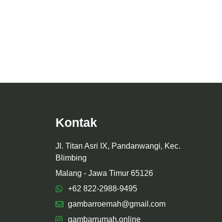
et Tropical
is Elegan &
Desain Arsitektur Kost Dekky ALT.1
Kontak
Jl. Titan Asri IX, Pandanwangi, Kec.
Blimbing
Malang - Jawa Timur 65126
+62 822-2988-9495
gambarroemah@gmail.com
gambarrumah.online