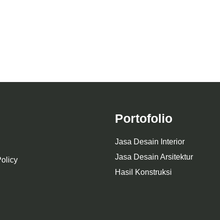
Desain Interior Kitchen S
nterior Attic Room Modern
Modern di Malang | Minimal
legan & Fungsional – MR. A
Fungsional
Portofolio
Jasa Desain Interior
Jasa Desain Arsitektur
olicy
Hasil Konstruksi