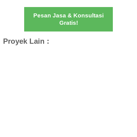
Pesan Jasa & Konsultasi
Gratis!
Proyek Lain :
Desain Arsitektur Al-Fallah Al Makky ALT.3
(Mediteranian Contemporer)