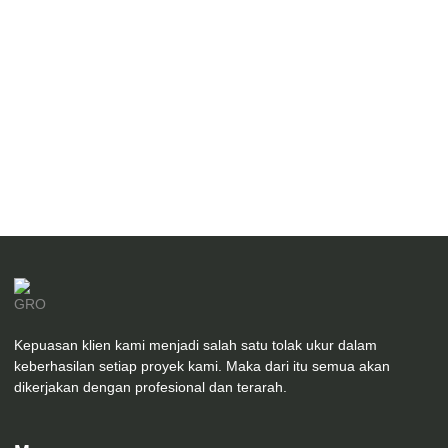
Desain Arsitektur Gedung MTS Amanatul Ummah Pacet
Modern
Kepuasan klien kami menjadi salah satu tolak ukur dalam
keberhasilan setiap proyek kami. Maka dari itu semua akan
dikerjakan dengan profesional dan terarah.