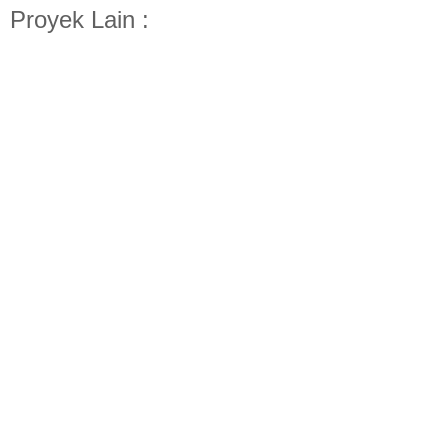
Proyek Lain :
Desain Interior Backdrop Mr. F ALT. 2