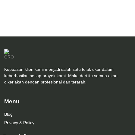
Desain Asrama Pondok Pesantren Ittihad Al-
Muta’allimin Style Modern Mediterania Kediri
Kepuasan klien kami menjadi salah satu tolak ukur dalam
keberhasilan setiap proyek kami. Maka dari itu semua akan
dikerjakan dengan profesional dan terarah.
Menu
Blog
Privacy & Policy