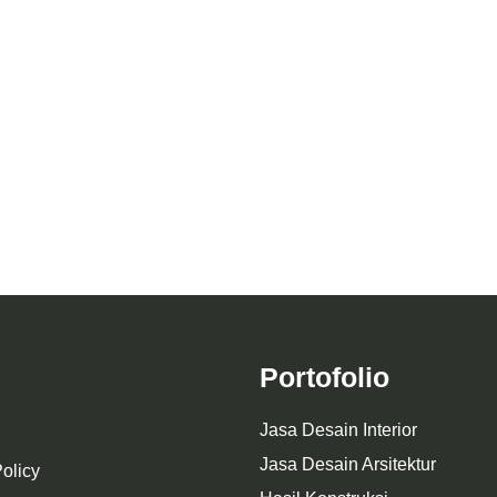
rsitektur Masjid Qona’ah
Amanatul Ummah
Desain Kantor BLK Ot
Portofolio
Jasa Desain Interior
Jasa Desain Arsitektur
olicy