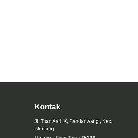
omotif
Desain Arsitektur Facade Kantor Mrs. I
Kontak
Jl. Titan Asri IX, Pandanwangi, Kec.
Blimbing