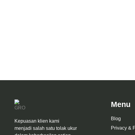
Desain A
Desain Rumah MGT House
Menu
Blog
Kepuasan klien kami
Privacy & P
menjadi salah satu tolak ukur