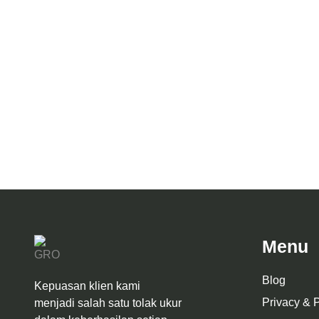
Desain Per
Desain Arsitektur Ma’Had Al-Iqbal
Menu
Blog
Kepuasan klien kami
Privacy & P
menjadi salah satu tolak ukur