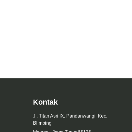
Desain Rumah Minimalis Modern —
ya Model D
Cottage Tropical Nusantara
Kontak
Jl. Titan Asri IX, Pandanwangi, Kec.
Blimbing