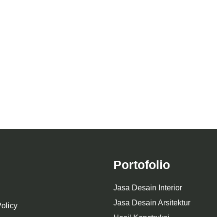
umahan The Spring Village
Pontianak
Desain Halte Bus Suraba
Portofolio
Jasa Desain Interior
Jasa Desain Arsitektur
olicy