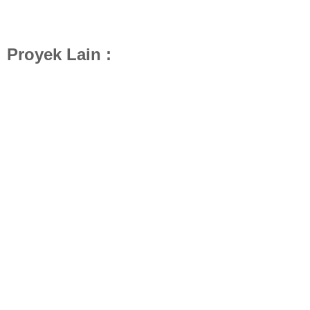
Proyek Lain :
Desain Mushola Imam Supingi Pasuruan
Des