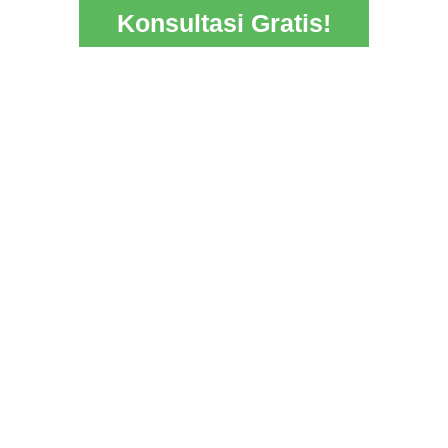
Konsultasi Gratis!
ain Masjid Ponorogo
Desain Arsitektur Ruma