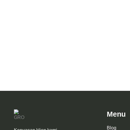
Desain Ar
Hasil Konstruksi Villa Mr. A Madura
Amanatu
Menu
Blog