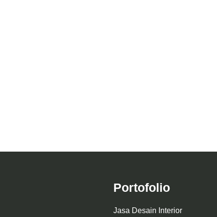
sitektur Pondok Pesantren
l Ummah Surabaya ALT.4
Desain Musholla At-
Portofolio
Jasa Desain Interior