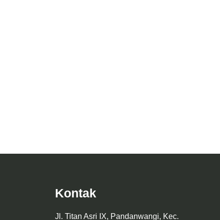
Taqwa
Desain Interior Kamar Tamu Rumah Mr. R
Kontak
Jl. Titan Asri IX, Pandanwangi, Kec.