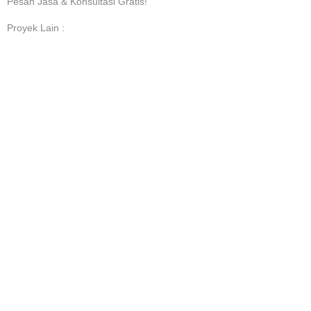
Pesan Jasa & Konsultasi Gratis!
Proyek Lain :
Desain Kantor Wisma Atlet Jabar