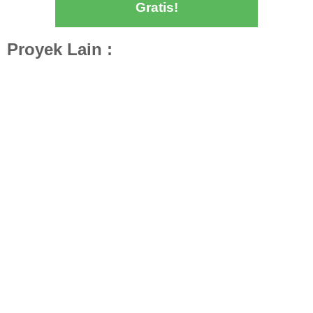
Gratis!
Proyek Lain :
Desain Interior Rumah Classic Elegan di Mojokerto –
Interior Rumah Mewah dan Timeless