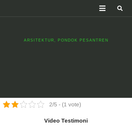
Virtual 360°
ARSITEKTUR
,
PONDOK PESANTREN
2/5 - (1 vote)
Video Testimoni