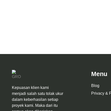
Desain Arsitektur Rumah Habib Mustofa
Desain Ars
ALT.3
Industr
Menu
Blog
Kepuasan klien kami
Privacy & P
menjadi salah satu tolak ukur
dalam keberhasilan setiap
proyek kami. Maka dari itu