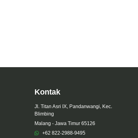
Desain Interior Kantor Memento Cafe &
alidayn
Eatery
Kontak
Jl. Titan Asri IX, Pandanwangi, Kec.
Blimbing
Malang - Jawa Timur 65126
+62 822-2988-9495