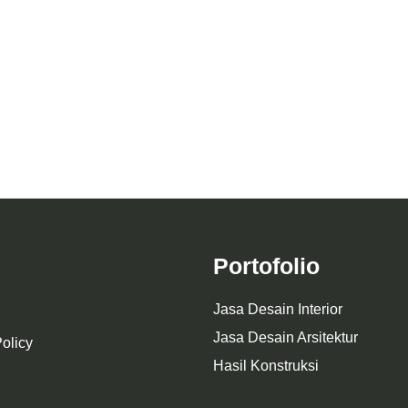
itektur & Interior: Cottage
ial Minimalis di Malang
Desain Masjid Birrul W
Portofolio
Jasa Desain Interior
Jasa Desain Arsitektur
olicy
Hasil Konstruksi