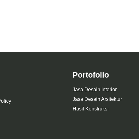
ektur Fasad Rumah Mr. A Neo
Klasik
HASIL KONSTRUKSI RUM
Portofolio
Jasa Desain Interior
Jasa Desain Arsitektur
olicy
Hasil Konstruksi