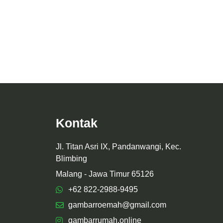
AH MR. S
Desain Interior Rumah Mr. A
Kontak
Jl. Titan Asri IX, Pandanwangi, Kec.
Blimbing
Malang - Jawa Timur 65126
+62 822-2988-9495
gambarroemah@gmail.com
gambarrumah.online