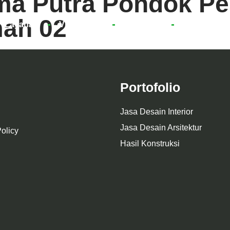
ma Putra Pondok Pe
ah 02
Layanan
Virtual 360°
Portofolio
Informasi
Portofolio
Jasa Desain Interior
Jasa Desain Arsitektur
olicy
Hasil Konstruksi