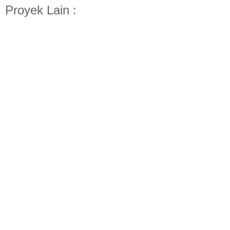
Proyek Lain :
Desain Kompleks Perkantoran Jakarta