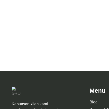
Desain Interior Ruang Keluarga Mr. A
Arsitek
Menu
Blog
Kepuasan klien kami