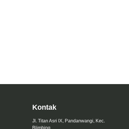
Desain Arsitektur Gedung MTS Amanatul
ffy Space
Ummah Pacet Nusantara Kontemporer
Kontak
Jl. Titan Asri IX, Pandanwangi, Kec.
Blimbing