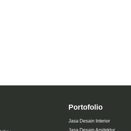
tur Fasad Cafe Memento
Desain Interior Cafe Wu
Portofolio
Jasa Desain Interior
Jasa Desain Arsitektur