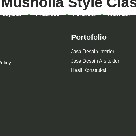
 Musholla Style Cla
Layanan
Virtual 360°
Portofolio
Informasi
Portofolio
Jasa Desain Interior
Jasa Desain Arsitektur
olicy
Hasil Konstruksi