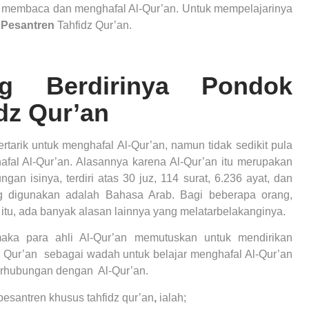
r membaca dan menghafal Al-Qur’an. Untuk mempelajarinya
 Pesantren
Tahfidz Qur’an.
ng Berdirinya Pondok
dz Qur’an
tarik untuk menghafal Al-Qur’an, namun tidak sedikit pula
fal Al-Qur’an. Alasannya karena Al-Qur’an itu merupakan
an isinya, terdiri atas 30 juz, 114 surat, 6.236 ayat, dan
ng digunakan adalah Bahasa Arab. Bagi beberapa orang,
in itu, ada banyak alasan lainnya yang melatarbelakanginya.
maka para ahli Al-Qur’an memutuskan untuk mendirikan
Qur’an sebagai wadah untuk belajar menghafal Al-Qur’an
erhubungan dengan Al-Qur’an.
pesantren khusus tahfidz qur’an
,
ialah;