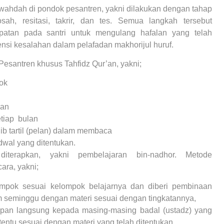
ahdah di pondok pesantren, yakni dilakukan dengan tahap
sah, resitasi, takrir, dan tes. Semua langkah tersebut
atan pada santri untuk mengulang hafalan yang telah
nsi kesalahan dalam pelafadan makhorijul huruf.
Pesantren khusus Tahfidz Qur’an, yakni;
ok
uan
tiap bulan
b tartil (pelan) dalam membaca
wal yang ditentukan.
iterapkan, yakni pembelajaran bin-nadhor. Metode
ara, yakni;
elompok sesuai kelompok belajarnya dan diberi pembinaan
m seminggu dengan materi sesuai dengan tingkatannya,
apan langsung kepada masing-masing badal (ustadz) yang
tentu sesuai dengan materi yang telah ditentukan.