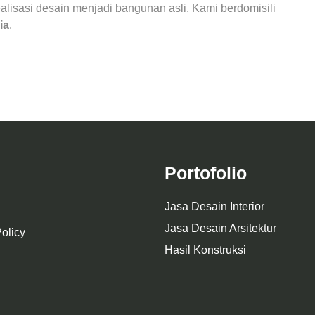
realisasi desain menjadi bangunan asli. Kami berdomisili
ia
.
Portofolio
Jasa Desain Interior
Jasa Desain Arsitektur
olicy
Hasil Konstruksi