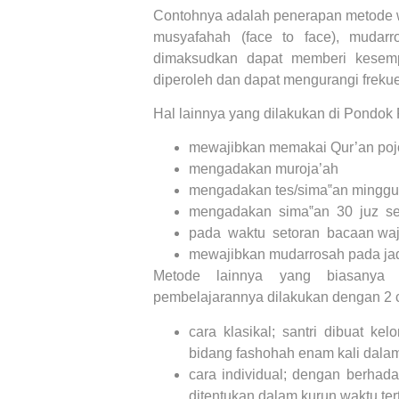
Contohnya adalah penerapan metode w
musyafahah (face to face), mudarro
dimaksudkan dapat memberi kesemp
diperoleh dan dapat mengurangi frekue
Hal lainnya yang dilakukan di Pondok 
mewajibkan memakai Qur’an poj
mengadakan muroja’ah
mengadakan tes/sima‟an mingg
mengadakan sima‟an 30 juz se
pada waktu setoran bacaan waji
mewajibkan mudarrosah pada jad
Metode lainnya yang biasanya d
pembelajarannya dilakukan dengan 2 c
cara klasikal; santri dibuat k
bidang fashohah enam kali dala
cara individual; dengan berhad
ditentukan dalam kurun waktu ter