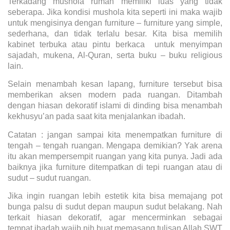
Terkadang mushola rumah memiliki luas yang tidak
seberapa. Jika kondisi mushola kita seperti ini maka wajib
untuk mengisinya dengan furniture – furniture yang simple,
sederhana, dan tidak terlalu besar. Kita bisa memilih
kabinet terbuka atau pintu berkaca untuk menyimpan
sajadah, mukena, Al-Quran, serta buku – buku religious
lain.
Selain menambah kesan lapang, furniture tersebut bisa
memberikan aksen modern pada ruangan. Ditambah
dengan hiasan dekoratif islami di dinding bisa menambah
kekhusyu’an pada saat kita menjalankan ibadah.
Catatan : jangan sampai kita menempatkan furniture di
tengah – tengah ruangan. Mengapa demikian? Yak arena
itu akan mempersempit ruangan yang kita punya. Jadi ada
baiknya jika furniture ditempatkan di tepi ruangan atau di
sudut – sudut ruangan.
Jika ingin ruangan lebih estetik kita bisa memajang pot
bunga palsu di sudut depan maupun sudut belakang. Nah
terkait hiasan dekoratif, agar mencerminkan sebagai
tempat ibadah wajib nih buat memasang tulisan Allah SWT